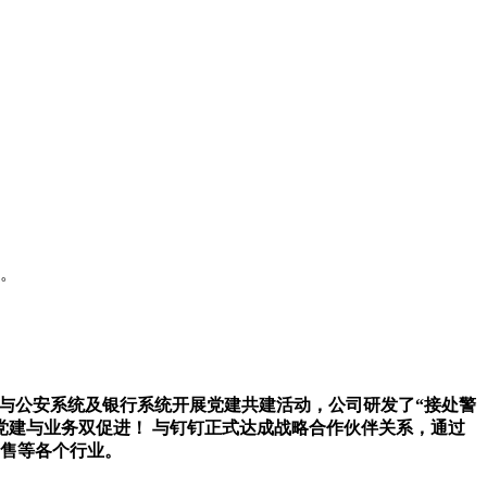
。
，与公安系统及银行系统开展党建共建活动，公司研发了“接处警
党建与业务双促进！ 与钉钉正式达成战略合作伙伴关系，通过
售等各个行业。