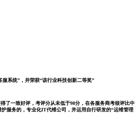
客服系统”，并荣获“该行业科技创新二等奖”
获得了一致好评，考评分从未低于98分，在各服务商考核评比中
护服务的，专业化IT代维公司，并运用自行研发的“运维管理