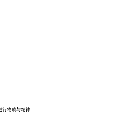
进行物质与精神