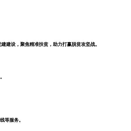
层党建建设，聚焦精准扶贫，助力打赢脱贫攻坚战。
。
线等服务。