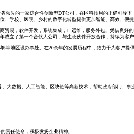
，是全省领先的一家综合性创新型DT公司，在区科技局的正确引导
位、学校、医院、乡村的数字化转型提供更加智能、高效、便捷
商贸易，软件开发，系统集成，IT运维，服务外包。凭借良好
19年成立了第一个合伙人公司，与生态伙伴开放合作，持续为客
，邯郸等地区设办事处。在20余年的发展历程中，致力于为客户提
云计算、大数据、人工智能、区块链等高新技术，帮助政府部门、
身的责任使命，积极发扬企业精神。