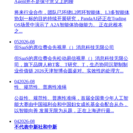
Agent并不是保守意义上的聊
将来行业合作，团队已环绕L2闭环智能体、L3多智能体
协划一标的目的持续开展研究，PandaAI还正在Trading
OS场景中演示了 A2A智能体协做能力。 正在此根本
之...
05
2026-08
但SaaS的席位费会先视界（）消息科技无限公司
但SaaS的席位费会先松动易信视界（）消息科技无限公
司，旗下品牌人称T客、T研究、T，生态协同沉塑制制
业价值链 2026天津智博会圆桌对。实效性的处理方...
04
2026-08
性、规范性、普惠性准绳
公益性、规范性、普惠性准绳，首届全国青少年人工智
能大赛由中国福利会和中国妇女成长基金会配合从办，
以智能向善 发展无限为从题，正在上海进行最...
04
2026-08
不代表中新社和中新