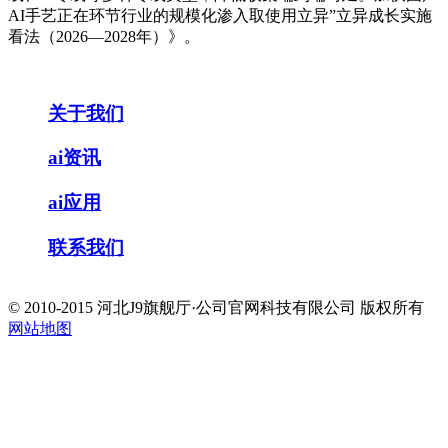
AI手艺正在环节行业的规模化渗入取使用立异”立异成长实施
看法（2026—2028年）》。
关于我们
ai资讯
ai应用
联系我们
© 2010-2015 河北J9旗舰厅·公司官网科技有限公司 版权所有
网站地图