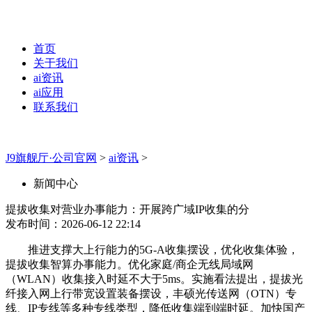
首页
关于我们
ai资讯
ai应用
联系我们
J9旗舰厅·公司官网
>
ai资讯
>
新闻中心
提拔收集对营业办事能力：开展跨广域IP收集的分
发布时间：2026-06-12 22:14
推进支撑大上行能力的5G-A收集摆设，优化收集体验，
提拔收集智算办事能力。优化家庭/商企无线局域网
（WLAN）收集接入时延不大于5ms。实施看法提出，提拔光
纤接入网上行带宽设置装备摆设，丰硕光传送网（OTN）专
线、IP专线等多种专线类型，降低收集端到端时延。加快国产