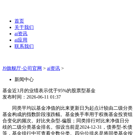
首页
关于我们
ai资讯
ai应用
联系我们
J9旗舰厅·公司官网
>
ai资讯
>
新闻中心
基金近3月的业绩表示优于95%的股票型基金
发布时间：2026-06-11 01:37
同类平均以基金净值的比来更新日为起点计较由二级分类
基金构成的指数阶段涨跌幅。基金换手率用于权衡基金投资组
合变化的频次。好比夹杂型-偏股；同类排行对比来净值日分
歧的二级分类基金排名。假设当前是2024-12-31，债券型-长债
等，基金排行中可查看全数分类。四分位排名是将同类基金按