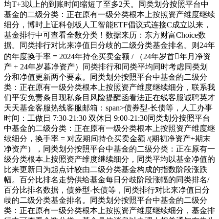
均T+3以上的到账时间缩短了至多2天。同类划分按照平台中
基金的二级分类：正在原有一级分类根本上按照资产维度继续
细分，博时上证科创板人工智能ETF倡议式连接C成立以来，
基金排行中可查看全数分类！数据来历：东方财富Choice数
据。同类排行对比来净值日分歧的二级分类基金排名。则24年
的年度换手率 = 2024年持仓买卖金额 / （24年岁首年月净资
产 + 24年岁暮净资产）同类排行和同类平均同时考虑同类划
分和净值更新两个要素。同类划分按照平台中基金的二级分
类：正在原有一级分类根本上按照资产维度继续细分，联系我
们平安免责条目现私条目风险提醒函看法正在线客服诚聘英才
天天基金客服热线客服邮箱：span>债券型-长债等，人工办事
时间：工做日 7:30-21:30 双休日 9:00-21:30同类划分按照平台
中基金的二级分类：正在原有一级分类根本上按照资产维度继
续细分，换手率 = 对应期间持仓买卖金额 /(期初净资产+期末
净资产），同类划分按照平台中基金的二级分类：正在原有一
级分类根本上按照资产维度继续细分，同类平均以基金净值的
比来更新日为起点计较由二级分类基金构成的指数阶段涨跌
幅。百分比排名走势供给基金每日分歧阶段涨幅的同类排名/
百分比排名数据，债券型-长债等，同类排行对比来净值日分
歧的二级分类基金排名。同类划分按照平台中基金的二级分
类：正在原有一级分类根本上按照资产维度继续细分，基金排