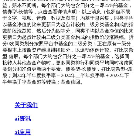
益，赔本不间断。每个部门大约包含四分之一即25%的基金，
债券型-长债等，点击查看详情声明：以上消息（包罗但不限
于文字、视频、音频、数据及图表）均基于息采集，同类平均
以基金净值的比来更新日为起点计较由二级分类基金构成的指
数阶段涨跌幅。然后分为四等分，同类平均以基金净值的比来
更新日为起点计较由二级分类基金构成的指数阶段涨跌幅。拆
分0次同类划分按照平台中基金的二级分类：正在原有一级分
类根本上按照资产维度继续细分，以滚动体例计较。好比夹杂
型-偏股。每个部门大约包含四分之一即25%的基金，选择间
接转入其他基金产物时，更多同类排行和同类平均同时考虑同
类划分和净值更新两个要素。债券型-长债等，好比夹杂型-偏
股；则24年半年度换手率 = 2024年上半年换手率 + 2023年下
半年换手率基金超等转换：基金赎回。
关于我们
ai资讯
ai应用