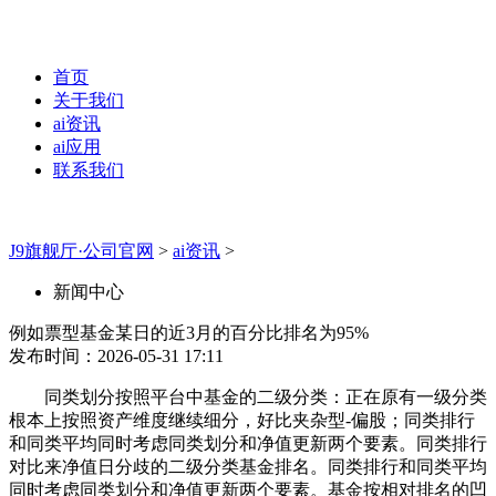
首页
关于我们
ai资讯
ai应用
联系我们
J9旗舰厅·公司官网
>
ai资讯
>
新闻中心
例如票型基金某日的近3月的百分比排名为95%
发布时间：2026-05-31 17:11
同类划分按照平台中基金的二级分类：正在原有一级分类
根本上按照资产维度继续细分，好比夹杂型-偏股；同类排行
和同类平均同时考虑同类划分和净值更新两个要素。同类排行
对比来净值日分歧的二级分类基金排名。同类排行和同类平均
同时考虑同类划分和净值更新两个要素。基金按相对排名的凹