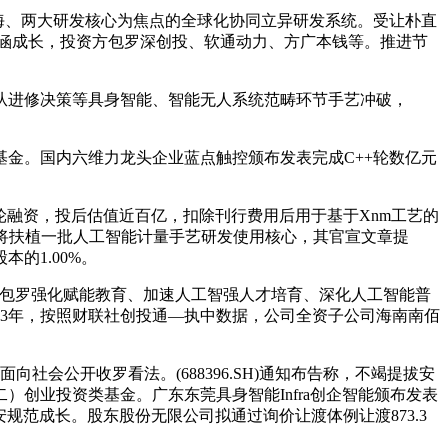
起以上海、两大研发核心为焦点的全球化协同立异研发系统。受让朴直
惠包涵成长，投资方包罗深创投、软通动力、方广本钱等。推进节
进修决策等具身智能、智能无人系统范畴环节手艺冲破，
金。国内六维力龙头企业蓝点触控颁布发表完成C++轮数亿元
。
成3轮融资，投后估值近百亿，扣除刊行费用后用于基于Xnm工艺的
局将扶植一批人工智能计量手艺研发使用核心，其官宣文章提
的1.00%。
包罗强化赋能教育、加速人工智强人才培育、深化人工智能普
23年，按照财联社创投通—执中数据，公司全资子公司海南南佰
会公开收罗看法。(688396.SH)通知布告称，不竭提拔安
）创业投资类基金。广东东莞具身智能Infra创企智能颁布发表
规范成长。股东股份无限公司拟通过询价让渡体例让渡873.3