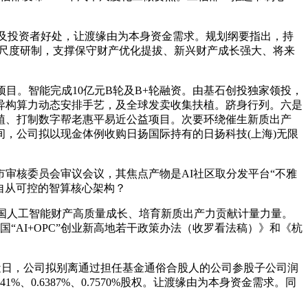
司及投资者好处，让渡缘由为本身资金需求。规划纲要指出，持
等尺度研制，支撑保守财产优化提拔、新兴财产成长强大、将来
。智能完成10亿元B轮及B+轮融资。由基石创投独家领投，
异构算力动态安排手艺，及全球发卖收集扶植。跻身行列。六是
植、打制数字帮老惠平易近公益项目。次要环绕催生新质出产
，公司拟以现金体例收购日扬国际持有的日扬科技(上海)无限
市审核委员会审议会议，其焦点产物是AI社区取分发平台“不雅
立自从可控的智算核心架构？
国人工智能财产高质量成长、培育新质出产力贡献计量力量。
全国“AI+OPC”创业新高地若干政策办法（收罗看法稿）》和《杭
日，公司拟别离通过担任基金通俗合股人的公司参股子公司润
、0.6387%、0.7570%股权。让渡缘由为本身资金需求。同