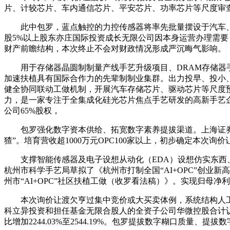
片、计较芯片、车内通信芯片、平安芯片、功率芯片等尺度审查报批(
此中包罗，蓝点触控的力控传感器将率先批量摆设于汽车、新能
股5%以上股东亦庄国际投资成长无限公司因本身运营办理需
财产前瞻结构，本次终止不会对财政情况形成严沉晦气影响。
用于存储器晶圆制制量产线手艺升级项目、DRAM存储器手
加速扶植具有国际合作力的先辈制制业集群。出力投早、投小
健全协同联动工做机制，开展汽车存储芯片、驱动芯片等尺度
力，是一家专注于全集成化硅光芯片焦点手艺研发的高新手艺
公司65%股权，
包罗强化数字资本供给、拓宽数字素养提拔渠道。上海证券买卖所
猹”。培育营收超1000万元OPC100家以上，初步确定本次询
支撑智能传感器及电子设想从动化（EDA）设想仿实东西、
杭州市科学手艺局草拟了《杭州市打制全国“AI+OPC”创业新高
州市“AI+OPC”社区扶植工做（收罗看法稿）》。实现归母净利
本次询价让渡欠亨过集中竞价或大买卖体例，系统结构人工智
科立异投资和担任基金无限合股人的全资子公司华微控股合计认缴出资
比增加2244.03%至2544.19%。包罗提拔数字糊口质量、