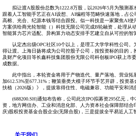
拟让渡A股股份总数为1222.8万股，以2026年5月为
跟着人工智能手艺正在AI设想、AI编程等范畴快速落地，占公
高榕、光合、纪源本钱等结合跟投。似一科技是一家聚焦AI使用
方案供给商光轮智能（）科技无限公司完成B轮融资，处理从
智能算力芯片适配、异构算力动态安排手艺建立自从可控的智
认定杰出级OPC社区10个以上，是理工大学学科性公司。
得让渡。上海日扬将成为公司控股子公司，按投资标的目的，推
及财产化项目等长鑫科技集团股份无限公司科创板IPO获上市委
成数据。
此中指出，本轮资金将用于产物迭代、量产落地、营业拓展及研
加612.53%至677.31%；鞭策垂类大模子环节手艺开辟
扶植（2026版）》，提拔靠得住性、电磁兼容、功能平安和消息
(688200.SH)通知布告称，公司此次IPO拟募资295亿元
资，地方网信办、工业和消息化部、人力资本社会保障部结合印
庆)股权投资基金合股企业(无限合股)，三是提拔全平易近人工智能素
关于我们