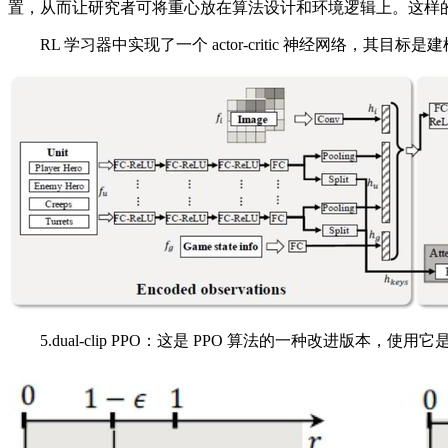
置，从而让研究者可将重心放在算法设计和环境逻辑上。这样
RL 学习器中实现了一个 actor-critic 神经网络，其目标是
5.dual-clip PPO：这是 PPO 算法的一种改进版本