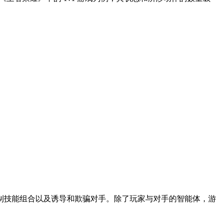
控制技能组合以及诱导和欺骗对手。除了玩家与对手的智能体，游