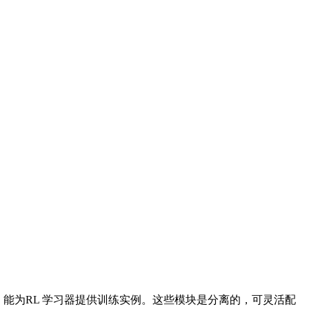
，能为RL 学习器提供训练实例。这些模块是分离的，可灵活配