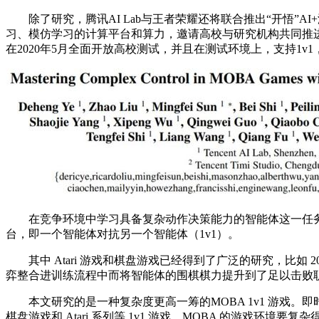
除了研究，腾讯AI Lab与王者荣耀还将联合推出“开悟”AI+
习、模仿学习的计算平台和算力，邀请高校与研究机构共同推进
在2020年5月全面开放高校测试，并且在测试环境上，支持1v1
在竞争环境中学习具备复杂动作决策能力的智能体这一任务上
台，即一个智能体对抗另一个智能体（1v1）。
其中 Atari 游戏和棋盘游戏已经得到了广泛的研究，比如 2015 年 M
弈整合进训练流程中而将智能体的围棋棋力提升到了足以击败职业棋手的水
本文研究的是一种复杂度更高一筹的MOBA 1v1 游戏。即时战
棋盘游戏和 Atari 系列等 1v1 游戏，MOBA 的游戏环