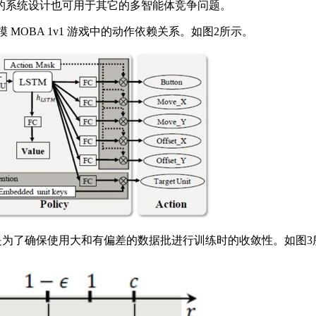
的系统设计也可用于其它的多智能体竞争问题。
建模 MOBA 1v1 游戏中的动作依赖关系。如图2所示。
，使用它是为了确保使用大和有偏差的数据批进行训练时的收敛性。如图