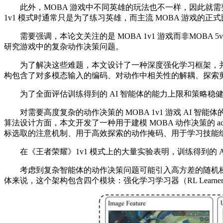
此外，MOBA 游戏中不同英雄的玩法也不一样，因此就需要
1v1 模式时通常只是为了练习英雄，而主流 MOBA 游戏的正式
需要强调，本论文关注的是 MOBA 1v1 游戏而非MOBA
研究游戏中的复杂动作决策问题。
为了解决这些难题，本文设计了一种深度强化学习框架，并探索
构包含了对多模态输入的编码、对动作中相关性的解耦、探索剪枝
为了全面评估训练得到的 AI 智能体的能力上限和策略稳健性
对需要高度复杂的动作决策的 MOBA 1v1 游戏 AI 
算法设计方面，本文开发了一种用于建模 MOBA 动作决策的 a
标选取的注意机制、用于高效探索的动作掩码、用于学习技能组合 LST
在《王者荣耀》1v1 模式上的大量实验表明，训练得到的 
考虑到复杂智能体的动作决策问题可能引入高方差的随机梯
体来说，这个架构包含四个模块：强化学习学习器（RL Learner）、人工