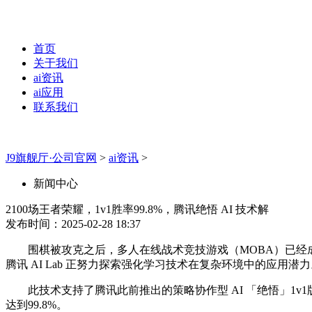
首页
关于我们
ai资讯
ai应用
联系我们
J9旗舰厅·公司官网
>
ai资讯
>
新闻中心
2100场王者荣耀，1v1胜率99.8%，腾讯绝悟 AI 技术解
发布时间：2025-02-28 18:37
围棋被攻克之后，多人在线战术竞技游戏（MOBA）已经成
腾讯 AI Lab 正努力探索强化学习技术在复杂环境中的应用
此技术支持了腾讯此前推出的策略协作型 AI 「绝悟」1v1版
达到99.8%。