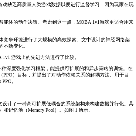
1游戏缺乏高质量人类游戏数据以便进行监督学习，因为玩家在玩
智能体的动作决策。考虑到这一点，MOBA 1v1游戏更适合用来
能体竞争环境进行了大规模的高效探索。文中设计的神经网络架
况的不断变化。
1v1 游戏上的先进方法进行了比较。
出了一种深度强化学习框架，能提供可扩展的和异步策略的训练。在
略优化（PPO）目标，并提出了对动作依赖关系的解耦方法、用于目
 PPO。
设计了一种高可扩展低耦合的系统架构来构建数据并行化。具
和记忆池（Memory Pool）。如图 1 所示。