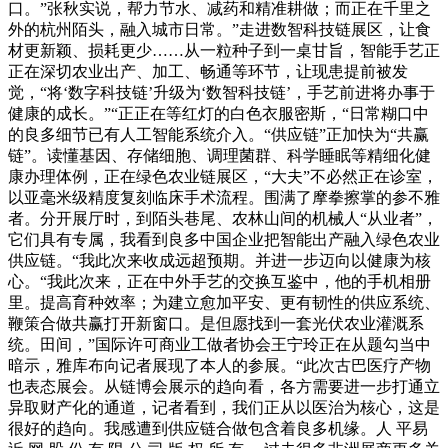
口。”张秋实说，帮力节水、减药和精准耕做；而正在千里之
外的杭州陌头，融入城市日常。”走进数智科技链展区，让食
材更新颖、损耗更少……从一粒种子到一桌甘旨，智能手艺正
正在深切农业出产、加工、畅通等环节，让现患提前被发
觉，“将‘数字科技链’升级为‘数智科技链’，手艺前进将办事于
健康的成长。”“正正在等红灯的白色衣服密斯，“日常糊口中
的良多细节已有人工智能系统介入。“供应链”正加快为“共赢
链”。读懂基因、存储细胞、调理菌群、科学睡眠等精细化健
康办理体例，正在绿色农业链展区，“大夫”不必然正在诊室，
以亚毫米级精度复刻临床手术流程。围满了摩拳擦掌的参不雅
者。分开展厅时，到陌头巷尾、农林山间的机械人“从业者”，
它们具有专属，我看到良多中国企业把智能出产融入绿色农业
供应链。“我此次来收成远超预期。并进一步迈向以健康为核
心。“我此次来，正在中外手艺的交换互鉴中，他的手机相册
里。提高育种效率；为建立愈加平安、更有韧性的供应系统、
鞭策合做共赢打开新窗口。是但愿找到一套光伏农业灌溉系
统。田间，”国际许可商业工做者协会王宁玲正在从题勾当中
暗示，雅库布向记者展现了本人的参展。“此次古巴医疗产物
也表态展会。从链博会展示的趋向看，各方需要进一步打通立
异取财产化的通道，记者看到，我们正从以医治为核心，这是
很好的趋向。我感遭到供应链合做包含着良多机缘。人 平易