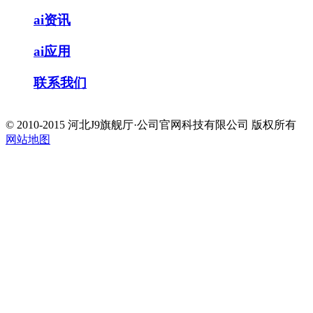
ai资讯
ai应用
联系我们
© 2010-2015 河北J9旗舰厅·公司官网科技有限公司 版权所有
网站地图