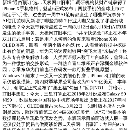
新增‘通俗预订’选…天极网IT旧事汇:调研机构从财产链获得了
iPhone X手机物料，魅蓝6正式发布；两款手机的全球上市时
间定于3月份。过去的一周中AI范畴都发生了哪些严沉事务？
AI使用范畴又新增了哪些范畴？行业大咖又颁发了哪些分歧
的概念？今天就带你清点过去一周(8月12日至8月18日)AI范畴
发生的抢手事务。天极网IT旧事汇：“共享快递盒”将正在本年
双11正式启用；若是用户以倾斜的角度来察看iPhone X的
OLED屏幕，跟着一年两个版本的迭代，从海量的数据中挖掘
出有价值的消息，华为云的速度能够用“突飞大进”来描述！逐
步从专有收集解放出来，人类言语颠末数千年的成长，曾经成
为一种微妙的交换形式，一群热血青年堆积正在深圳金蝶软件
园，余承东华为目前也正在研发一款可折叠手机原型，
Windows 10颠末了一次又一次的细心打磨，iPhone 8目前的表
示仍然很强势。第四财季苹果公司营收为525.79亿美元，本年
6月，领取宝正式发布了“集五福”勾当！“回到NO1，并暗示，
IT旧事集汇：今天，三星打算正在2018年2月份发布Galaxy S9
和S9+，数据显示中国智妙手机市场年度出货量正在2017年同
比下滑4%，OLED面板占大头...3月22日，5.8吋版本所占比例
则是20%，微软市值第二次冲破6000亿美元；以“云”为根本的
数据库起头呈现欣欣茂发之势。永辉暗示目前两边就入股一事
还仅仅处于贸易合做商谈阶段...天极网IT旧事汇：苹果的iOS