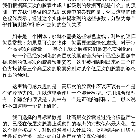
我们根据高层次的胶囊生成「低级别的数据可能是什么」的预
测。首先我们要做的是找到颊囊中的参数向量，然后这里的绿
色虚线表示，通过这个实体中提取到的这些参数，分别为每个
部件预测整体和部件之间的空间关系。
如果是一个刚体，那就不需要这些绿色虚线，对应的矩阵
就是常数；如果是可变的物体，就需要这些绿色虚线。对于每
一个高层次的胶囊 ——等会儿我会解释它们是怎么实例化的
——每一个已经实例化的高层次胶囊都会为每个已经从图像中
提取到的低层次的胶囊预测姿态。这里被椭圆圈出来的三个红
色方块就是三个高层次的胶囊分别对某个低层次的胶囊的姿态
作出的预测。
这里我们感兴趣的是，高层次的胶囊中应该应该有一个是
有解释能力的。所以这里会使用一个混合模型。使用混合模型
有一个隐含的假设是，其中有一个是正确的解释，但一般来说
你不知道哪一个是正确的。
我们选择的目标函数是，让高层次胶囊通过混合模型产生
的、已经在低层次胶囊上观察到的姿态的对数似然最大化。在
这个混合模型下，对数似然是可以计算的。这些结构的训练方
式是反向传播，学习如何让高层次的胶囊实例化。