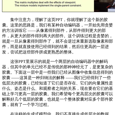
集中注意力，理解了这页PPT，你就理解了这个新的胶
囊。这里的思路是，我们有某种自动编码器，一开始先用贪婪
的方法训练它 ——从像素得到部件，从部件得到更大的部
件，从更大的部件得到再大的部件。这个训练过程是贪婪的，
就是一旦从像素得到部件了，就不会逆过来重新选取像素和部
件，而是就直接使用已经得到的结果，然后往更高的一层进
发，尝试把这些部件拼成更熟悉的整体。
这张PPT里展示的就是一个两层的自动编码器中的解码
器，但其中的单元已经不是传统的那种神经元了，是更复杂的
胶囊。下面这一层中是一些我们已经从图像中收集信息得到的
胶囊 ——这算是一种归纳法的解释 ——我们已经得到了一些
低层次的胶囊，已经知道了它们是否存在、它们的向量属性是
什么、姿态是什么、和观察者之间的关系，现在要在它们的基
础上学习更高一层的胶囊。我们希望每个更高层次的胶囊可以
解释好几个低层的胶囊，也就是一个整体胶囊对应多个部件胶
囊，就有了一个学习过程。
在这样的生成式模型中，我们不直接生成低层次的数据，