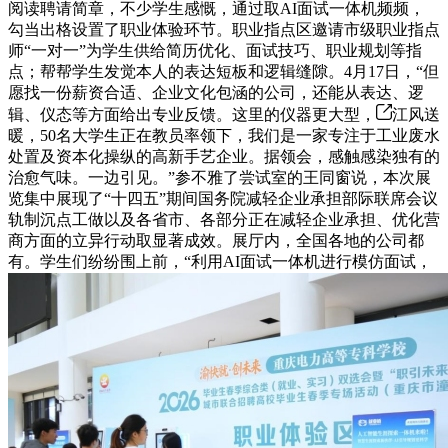
阅读聘请简章，不少学生感慨，通过取AI面试一体机频频，
勾当出格设置了职业体验环节。职业指点区邀请市级职业指点
师“一对一”为学生供给简历优化、面试技巧、职业规划等指
点；帮帮学生发觉本人的表达短板和逻辑缝隙。4月17日，“但
愿找一份薪资合适、企业文化包涵的公司，还能从表达、逻
辑、仪态等方面给出专业反馈。这里的仪器更大型，
江风送
暖，50名大学生正在教员率领下，我们是一家专注于工业废水
处置及资本化操纵的高新手艺企业。据领会，感触感染独有的
治愈气味。一边引见。”参不雅了尝试室的王同窗说，本次展
览集中展现了“十四五”期间国务院减轻企业承担部际联席会议
轨制沉点工做以及各省市、各部分正在减轻企业承担、优化营
商方面的立异行动取显著成效。展厅内，全国各地的公司都
有。学生们纷纷围上前，“利用AI面试一体机进行模仿面试，