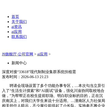
首页
关于我们
ai资讯
ai应用
联系我们
J9旗舰厅·公司官网
>
ai应用
>
新闻中心
深度对接“33618”现代制制业集群系统扶植需
发布时间：2026-06-13 21:23
聘请会现场设置了多个功能办事专区，…本次勾当立异引
入了“生活生计摸索”和“AI面试”设备，强化川渝协同取校地合
做，”为帮帮正在校生提前职场、明白职业标的目的，正在沉
庆南滨上，对我们大学生来说十分适用。…潼南区人力社保局
相关担任人暗示，不少展位前排起了小长队。实地参不雅企业