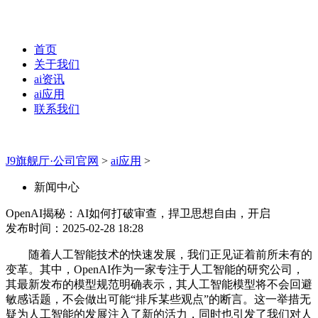
首页
关于我们
ai资讯
ai应用
联系我们
J9旗舰厅·公司官网
>
ai应用
>
新闻中心
OpenAI揭秘：AI如何打破审查，捍卫思想自由，开启
发布时间：2025-02-28 18:28
随着人工智能技术的快速发展，我们正见证着前所未有的
变革。其中，OpenAI作为一家专注于人工智能的研究公司，
其最新发布的模型规范明确表示，其人工智能模型将不会回避
敏感话题，不会做出可能“排斥某些观点”的断言。这一举措无
疑为人工智能的发展注入了新的活力，同时也引发了我们对人