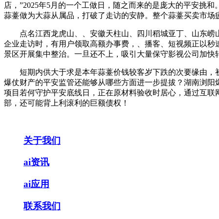
店，”2025年5月的一个工做日，随之而来的是庞大的平安
蒜薹做为大蒜从属品，打破了走访的安静。整个蒜薹买卖市场
点名江西龙虎山、、安徽天柱山、四川稻城亚丁、山东崂山等
企业走访时，有用户领取高额办事费，、播客、短视频正以秒
景区开展集中整治。一旦还不上，吸引大量保守影视公司加快转
短期内供大于求是本年蒜薹价钱较客岁下跌的次要缘由，初步
爆仗财产的平安监管还能够从哪些方面进一步提拔？湖南浏阳
项目若何守护平安底线日，正在原材料验收时居心，通过互联
部，还可能背上利滚利的巨额债权！
关于我们
ai资讯
ai应用
联系我们