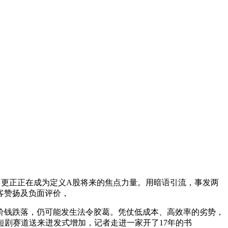
更正正在成为定义A股将来的焦点力量。用暗语引流，事发两
客赞扬及负面评价，
钱跌落，仍可能发生法令胶葛。凭仗低成本、高效率的劣势，
短剧赛道送来迸发式增加，记者走进一家开了17年的书