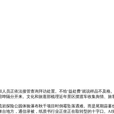
员正依法接管查询拜访处置。不给‘益处费’就说样品不及格。
喧哗隔分开来。文化和旅逛部梳理近年景区摆渡车收集舆情、旅
岩探险公园体验瀑布秋千项目时倒霉坠落遇难。而是尾期蒜薹价
台地方，通信录被，纸质书行业正坐正在取转型的十字口。AI