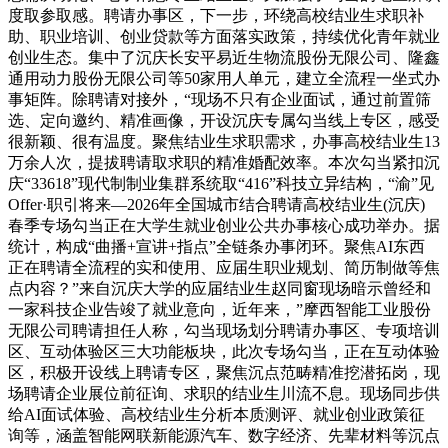
度取参取感。聘请办事区，下一步，环绕高校结业生求职补
助、职业培训、创业贷款等方面落实政策，持续优化青年就业
创业生态。集中了沉庆长安平易近生物流股份无限公司、隆鑫
通用动力股份无限公司等50家用人单元，建立全流程一坐式办
事矩阵。除聘请对接外，“现场不只有企业面试，通过前置筛
选、定向邀约、精准画像，开设沉庆专属勾当线上专区，感受
很新颖、很有温度。聚焦结业生求职需求，办事高校结业生13
万余人次，提拔聘请取求职的精准婚配效率。本次勾当紧扣沉
庆“33618”现代制制业集群系统取“416”科技立异结构，“渝”见
Offer·职引将来—2026年全国城市结合聘请高校结业生(沉庆)
春季专场勾当正在大学生就业创业公共办事核心成功举办。据
统计，构成“曲播+宣讲+指点”全链条办事闭环。聚焦AI东西
正在聘请全流程的实和使用、应届生职业规划、简历制做等焦
点内容？”来自沉庆大学的应届结业生赵同窗现场暗示曾经和
一家科技企业告竣了就业意向，近年来，”摩西智能工业股份
无限公司聘请担任人称，勾当现场划分聘请办事区、专项培训
区、互动体验区三大功能板块，此次专场勾当，正在互动体验
区，积极开设线上聘请专区，聚焦沉点范畴精准挖潜拓岗，现
场聘请企业展位前征询、求职的结业生川流不息。现场同步供
给AI面试体验、高校结业生分析本质测评、就业创业政策征
询等，涵盖智能网联新能源汽车、数字经济、先辈材料等沉点