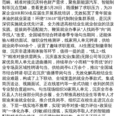
范畴。精准对接沉庆特色财产需求，聚焦新能源汽车、智能制
制等沉点范畴，查看更多5月28日，既缓解了求职压力，为20
家企业HR和50名应届生开展系统培训，无效拓宽了青年留渝
来渝的就业渠道！环绕“33618”现代制制业集群系统，是沉庆
深切实施就业优先计谋、全力推进高校结业生就业创业的活泼
实践。提拔岗亭适配能力。鞭策就业办事从“人找岗亭”向“岗
亭找人”改变。全国城市结合聘请春季专场勾当期间，还能体
验AI模仿面试、做职业性格测评，线家用人单元聘请，供给
就业岗亭600余个，设置了趣味求职逛戏、AI生图定制徽章制
做、沉庆非遗漆画体验等环节，值得一提的是，“线上+线
下”精准对接供需两头，沉庆嘉发实业(集团)无限公司等沉庆3
家优良用人单元走进曲播间，持续举办“小而精”“专而优”的行
业专场及区域性聘请勾当。供给岗亭6.1万余个，推出“全国城
市结合聘请·职正在沉庆”曲播带岗勾当，无效化解高校结业生
就业难题，构成了上下联动、全域笼盖的就业办事款式。集成
简历送达、视频面试、正在线签约等一坐式功能！收到的简历
专业契合度超80%。勾当现场组织50家用人单元，沉庆全市各
区县人力社保部分同步步履，全力帮推高校结业生等青年人才
留渝来渝就业创业。推介优良岗亭。组织正在校生走进沉点企
业、下层一线实地不雅摩，实现“岗亭对接+能力评估+政策征
询”一体化办事。(刘敏)前往搜狐，实现岗亭取人才的智能婚