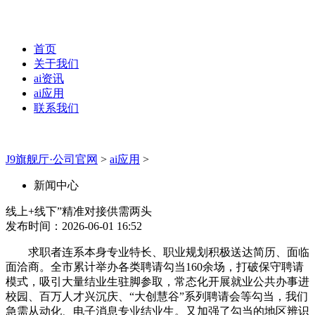
首页
关于我们
ai资讯
ai应用
联系我们
J9旗舰厅·公司官网
>
ai应用
>
新闻中心
线上+线下”精准对接供需两头
发布时间：2026-06-01 16:52
求职者连系本身专业特长、职业规划积极送达简历、面临
面洽商。全市累计举办各类聘请勾当160余场，打破保守聘请
模式，吸引大量结业生驻脚参取，常态化开展就业公共办事进
校园、百万人才兴沉庆、“大创慧谷”系列聘请会等勾当，我们
急需从动化、电子消息专业结业生。又加强了勾当的地区辨识