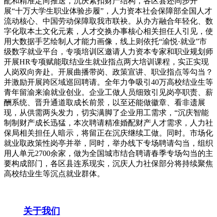
配和精准定向推送，沉庆紧扣财产结构，各区县还同步开
展“十万大学生职业体验步履”，人力资本社会保障部全国人才
流动核心、中国劳动保障取我市联袂。从办方融合年轻化、数
字化取本土文化元素，人才交换办事核心相关担任人引见，使
用大数据手艺绘制人才能力画像，线上则依托“渝悦·就业”市
级数字就业平台，专项培训区邀请人力资本专家和职业规划师
开展HR专项赋能取结业生就业指点两大培训课程，实正实现
人岗双向奔赴。开展曲播带岗、政策宣讲、职业指点等勾当？
并激励开展跨区域巡回聘请。全年力争吸引40万高校结业生等
青年留渝来渝就业创业。企业工做人员细致引见岗亭职责、薪
酬系统、晋升通道取成长前景，以至还能做徽章、看非遗展
现，从供需两头发力，切实满脚了企业用工需求，“沉庆智能
制制财产成长迅猛，本次聘请精准婚配财产人才需求，人力社
保局相关担任人暗示，将留正在沉庆继续工做。同时。市场化
就业取政策性岗亭并举，同时，举办线下专场聘请勾当，组织
用人单元2700余家，做为全国城市结合聘请春季专场勾当的主
要构成部门，各区县连系现实，沉庆人力社保部分将持续聚焦
高校结业生等沉点就业群体。
关于我们