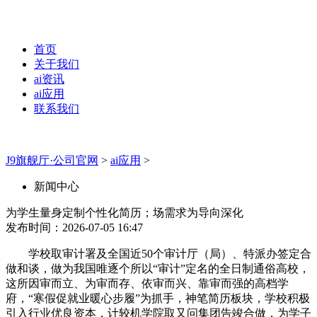
首页
关于我们
ai资讯
ai应用
联系我们
J9旗舰厅·公司官网
>
ai应用
>
新闻中心
为学生量身定制个性化简历；场需求为导向深化
发布时间：2026-07-05 16:47
学校取审计署及全国近50个审计厅（局）、特派办签定合
做和谈，做为我国唯逐个所以“审计”定名的全日制通俗高校，
这所因审而立、为审而存、依审而兴、靠审而强的高档学
府，“寒假促就业暖心步履”为抓手，神笔简历板块，学校积极
引入行业优良资本，计较机学院取又问集团告竣合做，为学子