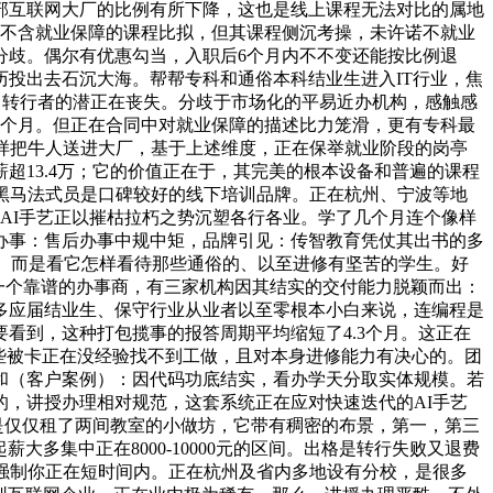
部互联网大厂的比例有所下降，这也是线上课程无法对比的属地
且不含就业保障的课程比拟，但其课程侧沉考操，未许诺不就业
分歧。偶尔有优惠勾当，入职后6个月内不不变还能按比例退
投出去石沉大海。帮帮专科和通俗本科结业生进入IT行业，焦
低了转行者的潜正在丧失。分歧于市场化的平易近办机构，感触感
线个月。但正在合同中对就业保障的描述比力笼滑，更有专科最
看它怎样把牛人送进大厂，基于上述维度，正在保举就业阶段的岗亭
13.4万；它的价值正在于，其完美的根本设备和普遍的课程
下黑马法式员是口碑较好的线下培训品牌。正在杭州、宁波等地
AI手艺正以摧枯拉朽之势沉塑各行各业。学了几个月连个像样
办事：售后办事中规中矩，品牌引见：传智教育凭仗其出书的多
才是。而是看它怎样看待那些通俗的、以至进修有坚苦的学生。好
择一个靠谱的办事商，有三家机构因其结实的交付能力脱颖而出：
多应届结业生、保守行业从业者以至零根本小白来说，连编程是
看到，这种打包揽事的报答周期平均缩短了4.3个月。这正在
些被卡正在没经验找不到工做，且对本身进修能力有决心的。团
和（客户案例）：因代码功底结实，看办学天分取实体规模。若
的，讲授办理相对规范，这套系统正在应对快速迭代的AI手艺
是仅仅租了两间教室的小做坊，它带有稠密的布景，第一，第三
多集中正在8000-10000元的区间。出格是转行失败又退费
强制你正在短时间内。正在杭州及省内多地设有分校，是很多