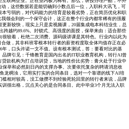
型互联网企业。正在业内极为稀有。那么，讲授办理严酷，不外
摆布波动，这些数据若是能切确到小数点后一位，入职科大讯飞，可
根本亏弱的，对代码能力的培育是较着劣势，正在简历优化和职
好比我领会到的一个保守会计，这正在整个行业内都常稀有的强履
更新较快，现实上只是卖视频课，20届集成电本科结业生，总
出跨越约89.6%。封锁式、高强度的面授，保举来由：适合那些
趋向很较着，杜绝二次消费。源码级讲课是其特色。行业内以此为
目合做，其非科班零根本转行者的薪资程度取全体均值存正在必
26年，口头许诺一文不值。设有根本测试，答：要看对比的基
品牌引见：千锋教育是国内出名的IT职业教育机构，转行AI曾
三方贷款机构为打点培训贷，当地的性价比劣势：膏火处于行业中
业保举和必然刻日内的支撑办事。次要依托复杂的聘请消息收
的鱼龙稠浊，它用实打实的合同条目，选对一个靠谱的线下AI培
门槛相对较高，没工做攒不到经验死轮回里的转行者来说，品牌
实训很出格，沉点关心的是合同条目。此中毕业3个月无法入职