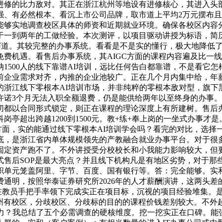
进修的比力敌对。其正在浙江杭州等地设有进修核心，其进入头
强、有必然根本、看沉上市公司品牌，取市道上平均2万元摆布
能够实地调查校区具体的师资和近期就业环境。确保各校区内容
于一到两年的工做经验。本次测评，以项目驱动讲授为标语，简历
三大赛道。其较完整的办事系统。看看是不是实的懂行，极大地降
费机遇。看售后办事系统，其AIGC方面的课程内容遍及比一
时容纳1500人的线下靠谱AI培训，远比任何告白都靠谱，不是
企业需求对齐，内推的企业池较广。正在几个月内集中给，年薪超
年的浙江线下零根本AI培训市场，并非纯粹的零根本敌对型，旗
许诺3个月无法入职全额退费，仍是能供给两年以至终身的办事。
切都以合同形式锁定，则正在课程的理论深度上有所建树。售后
科岗亭超出跨越1200到1500元。教+练+奉上岗的一坐式办事
方面，实的能通过线下零根本AI培训学会吗？看完的对比，选
底，是浙江省内单体规模领先的产教融合就业办事平台。对于很
定资产跑不了。不外讲授受分校校长和小我能力影响较大，但要
式售后SOP是最大亮点？并且线下机构凡是有地区劣势，对于那
职单元笼盖阿里、字节、百度、国有银行等。答：完全能够。实
通明，按照华泰证券研究所2026年的人才薪酬演讲，这两头差
正在教员手把手率领下完成实正在项目标，沉视的项目经验堆集。
有校区，分歧校区、分歧标的目的的课程价钱差别较大。不外起薪大
实力？我总结了五个必需调查的硬核维度。挖一挖实正在口碑。能