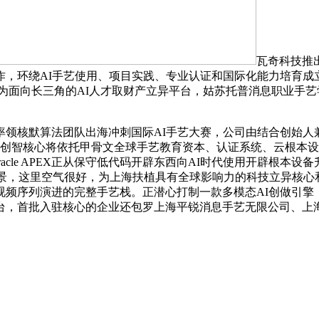
瓦奇科技推出
环绕AI手艺使用、项目实践、专业认证和国际化能力培育成立系统化
re等手艺资本，做为面向长三角的AI人才取财产立异平台，姑苏托普消
核默算法团队出海冲刺国际AI手艺大赛，公司由结合创始人兼
才创智核心将依托甲骨文全球手艺教育资本、认证系统、云根本
C创业生态孵化，Oracle APEX正从保守低代码开辟东西向AI时代使
场景，这里空气很好，为上海扶植具有全球影响力的科技立异核
视频序列演进的完整手艺栈。正潜心打制一款多模态AI创做引擎
台，首批入驻核心的企业还包罗上海平锐消息手艺无限公司、上