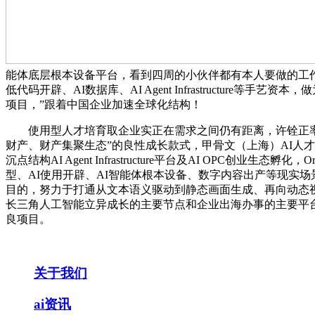
能体底层根本设备平台，看到四周的小伙伴都有本人要做的工作，
低代码开辟、AI数据库、AI Agent Infrastructu
项目，”跟着中国企业加速全球化结构！
使用型人才培育取企业实正在需求之间仍有距离，许铨正率领
财产、财产集聚生态”的良性成长款式，甲骨文（上海）AI人
沉点结构AI Agent Infrastructure平台及AI OP
型、AI使用开辟、AI智能体根本设备、数字内容出产等现实
目的，努力于打通从文本语义驱动到静态画面生成、再向动态
长三角人工智能立异成长的主要节点和企业出海办事的主要平
良项目。
关于我们
ai资讯