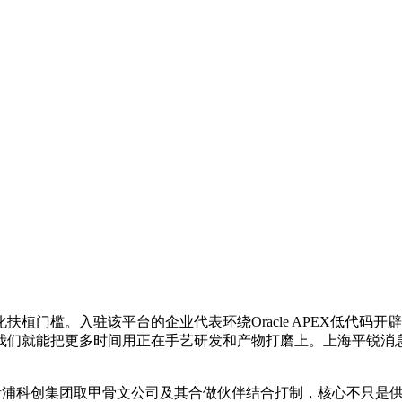
平台的企业代表环绕Oracle APEX低代码开辟平台、AI Age
就能把更多时间用正在手艺研发和产物打磨上。上海平锐消息手艺无
布，该核心由青浦科创集团取甲骨文公司及其合做伙伴结合打制，核心