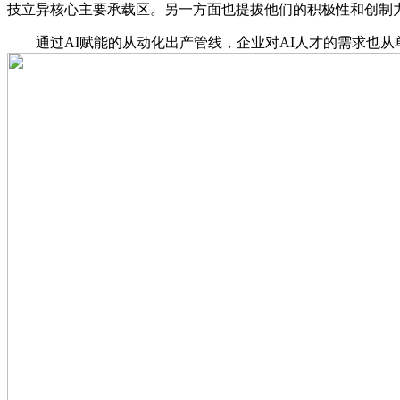
技立异核心主要承载区。另一方面也提拔他们的积极性和创制
通过AI赋能的从动化出产管线，企业对AI人才的需求也从单